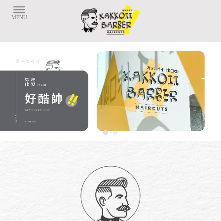
剪髮
台北剪髮
士林剪髮
中正區剪髮
理髮