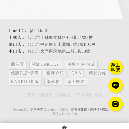
@kakkoii
台北市士林區文林路404巷21號2樓
台北市中正區金山北路3號1樓B,C戶
台北市大同區承德路二段1巷38號
回首頁
關於KAKKOii
叫號查詢/分店
優惠訊息/班表
團隊介紹
Q&A
商品介紹
KAKKOii相簿
部落格
線上徵才
剪髮
台北剪髮
士林剪髮
中正區剪髮
理髮
Designed by
揚京快客
Copyright © 2026
隱私權政策
網站使用條款
..
累積人氣: 421276