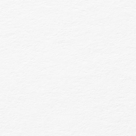
林與華山
累積數千位男士好評【男士理髮店推薦】評價
價格透明，是許多人心中的【台北剪髮推薦男】
擅長各式【男生剪髮髮型】，短髮修剪最有感
結合日式空間風格與快速服務，提供平價卻不廉
體驗